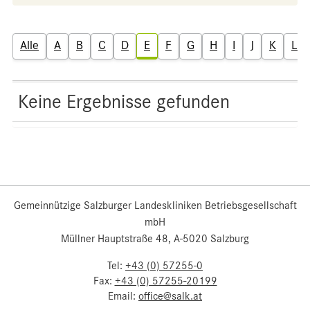
Alle
A
B
C
D
E
F
G
H
I
J
K
L
Keine Ergebnisse gefunden
Gemeinnützige Salzburger Landeskliniken Betriebsgesellschaft
mbH
Müllner Hauptstraße 48, A-5020 Salzburg
Tel:
+43 (0) 57255-0
Fax:
+43 (0) 57255-20199
Email:
office@salk.at