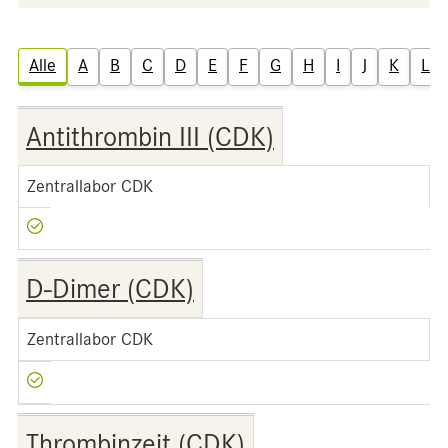
Alle
A
B
C
D
E
F
G
H
I
J
K
L
Antithrombin III (CDK)
Zentrallabor CDK
D-Dimer (CDK)
Zentrallabor CDK
Thrombinzeit (CDK)