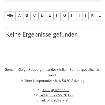
Alle
A
B
C
D
E
F
G
H
I
J
K
L
Keine Ergebnisse gefunden
Gemeinnützige Salzburger Landeskliniken Betriebsgesellschaft
mbH
Müllner Hauptstraße 48, A-5020 Salzburg
Tel:
+43 (0) 57255-0
Fax:
+43 (0) 57255-20199
Email:
office@salk.at