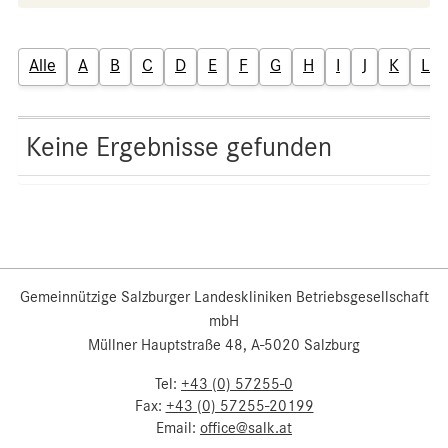
Alle
A
B
C
D
E
F
G
H
I
J
K
L
Keine Ergebnisse gefunden
Gemeinnützige Salzburger Landeskliniken Betriebsgesellschaft
mbH
Müllner Hauptstraße 48, A-5020 Salzburg
Tel:
+43 (0) 57255-0
Fax:
+43 (0) 57255-20199
Email:
office@salk.at