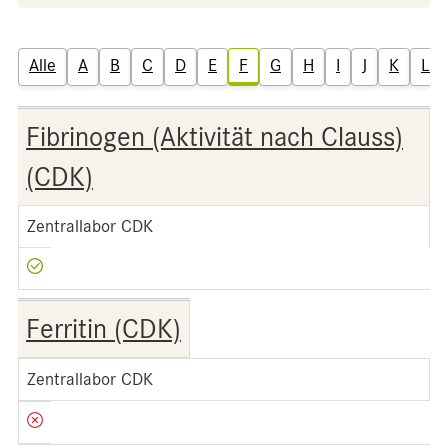
Alle
A
B
C
D
E
F
G
H
I
J
K
L
Fibrinogen (Aktivität nach Clauss)
(CDK)
Zentrallabor CDK
Ferritin (CDK)
Zentrallabor CDK