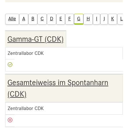
Alle
A
B
C
D
E
F
G
H
I
J
K
L
Gamma-GT (CDK)
Zentrallabor CDK
Gesamteiweiss im Spontanharn
(CDK)
Zentrallabor CDK