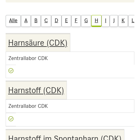
Alle
A
B
C
D
E
F
G
H
I
J
K
L
Harnsäure (CDK)
Zentrallabor CDK
Harnstoff (CDK)
Zentrallabor CDK
Harnstoff im Spontanharn (CDK)