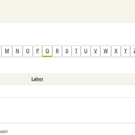
M
N
O
P
Q
R
S
T
U
V
W
X
Y
Labor
 mbH