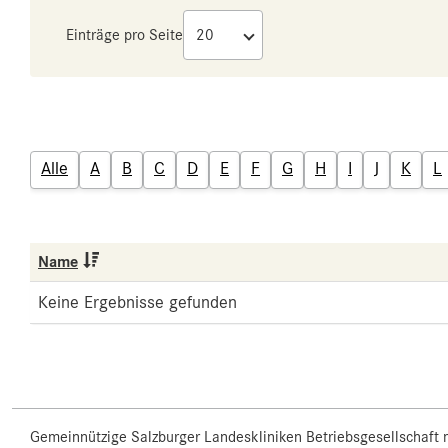
Einträge pro Seite
Alle
A
B
C
D
E
F
G
H
I
J
K
L
Name
Keine Ergebnisse gefunden
Gemeinnützige Salzburger Landeskliniken Betriebsgesellschaft