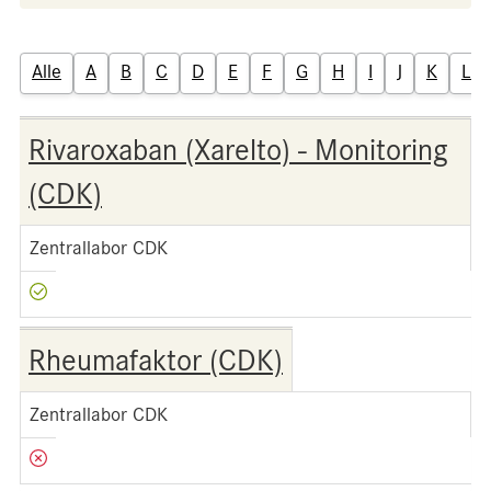
Alle
A
B
C
D
E
F
G
H
I
J
K
L
Rivaroxaban (Xarelto) - Monitoring
(CDK)
Zentrallabor CDK
Rheumafaktor (CDK)
Zentrallabor CDK