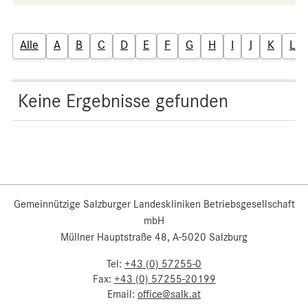
Alle
A
B
C
D
E
F
G
H
I
J
K
L
Keine Ergebnisse gefunden
Gemeinnützige Salzburger Landeskliniken Betriebsgesellschaft
mbH
Müllner Hauptstraße 48, A-5020 Salzburg
Tel:
+43 (0) 57255-0
Fax:
+43 (0) 57255-20199
Email:
office@salk.at