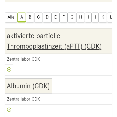
Alle
A
B
C
D
E
F
G
H
I
J
K
L
aktivierte partielle
Thromboplastinzeit (aPTT) (CDK)
Zentrallabor CDK
Albumin (CDK)
Zentrallabor CDK