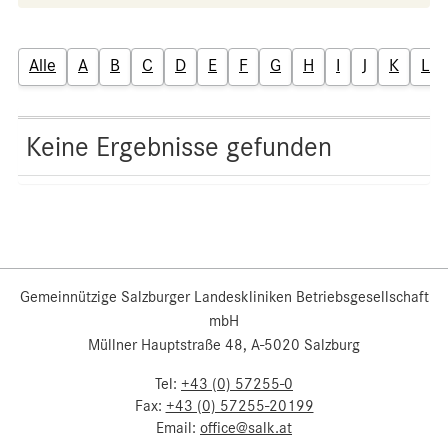
Alle
A
B
C
D
E
F
G
H
I
J
K
L
Keine Ergebnisse gefunden
Gemeinnützige Salzburger Landeskliniken Betriebsgesellschaft
mbH
Müllner Hauptstraße 48, A-5020 Salzburg
Tel:
+43 (0) 57255-0
Fax:
+43 (0) 57255-20199
Email:
office@salk.at