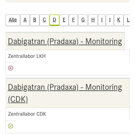
Alle
A
B
C
D
E
F
G
H
I
J
K
L
Dabigatran (Pradaxa) - Monitoring
Zentrallabor LKH
Dabigatran (Pradaxa) - Monitoring
(CDK)
Zentrallabor CDK