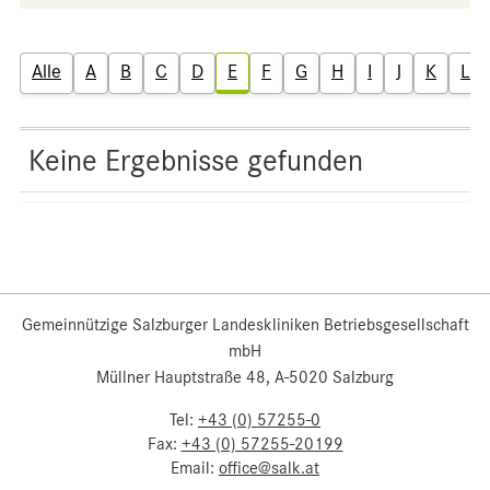
Alle
A
B
C
D
E
F
G
H
I
J
K
L
Keine Ergebnisse gefunden
Gemeinnützige Salzburger Landeskliniken Betriebsgesellschaft
mbH
Müllner Hauptstraße 48, A-5020 Salzburg
Tel:
+43 (0) 57255-0
Fax:
+43 (0) 57255-20199
Email:
office@salk.at