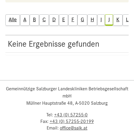
Alle
A
B
C
D
E
F
G
H
I
J
K
L
Keine Ergebnisse gefunden
Gemeinnützige Salzburger Landeskliniken Betriebsgesellschaft
mbH
Müllner Hauptstraße 48, A-5020 Salzburg
Tel:
+43 (0) 57255-0
Fax:
+43 (0) 57255-20199
Email:
office@salk.at