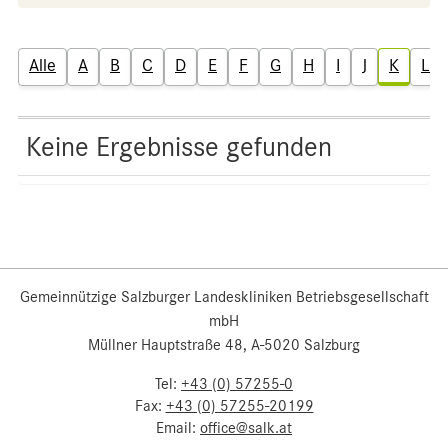
Alle
A
B
C
D
E
F
G
H
I
J
K
L
Keine Ergebnisse gefunden
Gemeinnützige Salzburger Landeskliniken Betriebsgesellschaft
mbH
Müllner Hauptstraße 48, A-5020 Salzburg
Tel:
+43 (0) 57255-0
Fax:
+43 (0) 57255-20199
Email:
office@salk.at