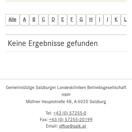
Alle
A
B
C
D
E
F
G
H
I
J
K
L
Keine Ergebnisse gefunden
Gemeinnützige Salzburger Landeskliniken Betriebsgesellschaft
mbH
Müllner Hauptstraße 48, A-5020 Salzburg
Tel:
+43 (0) 57255-0
Fax:
+43 (0) 57255-20199
Email:
office@salk.at