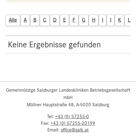
Alle
A
B
C
D
E
F
G
H
I
J
K
L
Keine Ergebnisse gefunden
Gemeinnützige Salzburger Landeskliniken Betriebsgesellschaft
mbH
Müllner Hauptstraße 48, A-5020 Salzburg
Tel:
+43 (0) 57255-0
Fax:
+43 (0) 57255-20199
Email:
office@salk.at