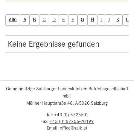
Alle
A
B
C
D
E
F
G
H
I
J
K
L
Keine Ergebnisse gefunden
Gemeinnützige Salzburger Landeskliniken Betriebsgesellschaft
mbH
Müllner Hauptstraße 48, A-5020 Salzburg
Tel:
+43 (0) 57255-0
Fax:
+43 (0) 57255-20199
Email:
office@salk.at