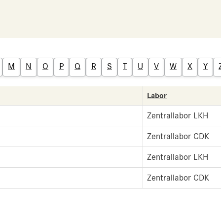
M
N
O
P
Q
R
S
T
U
V
W
X
Y
Labor
Zentrallabor LKH
Zentrallabor CDK
Zentrallabor LKH
Zentrallabor CDK