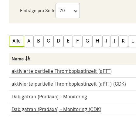
Einträge pro Seite
Alle
A
B
C
D
E
F
G
H
I
J
K
L
Name
aktivierte partielle Thromboplastinzeit (aPTT)
aktivierte partielle Thromboplastinzeit (aPTT) (CDK)
Dabigatran (Pradaxa) - Monitoring
Dabigatran (Pradaxa) - Monitoring (CDK)