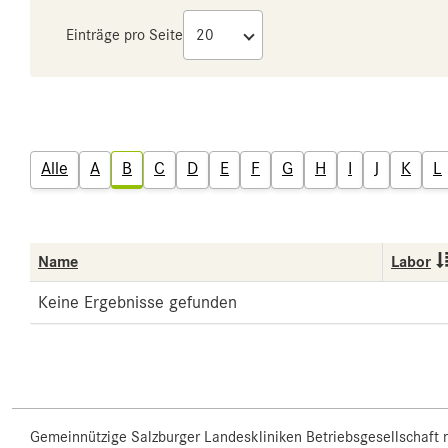
Einträge pro Seite
Alle
A
B
C
D
E
F
G
H
I
J
K
L
Name
Labor
Keine Ergebnisse gefunden
Gemeinnützige Salzburger Landeskliniken Betriebsgesellschaft