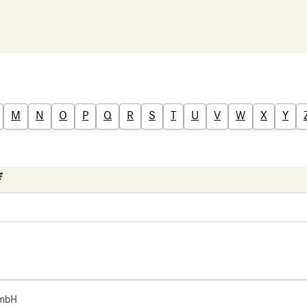
M
N
O
P
Q
R
S
T
U
V
W
X
Y
 mbH