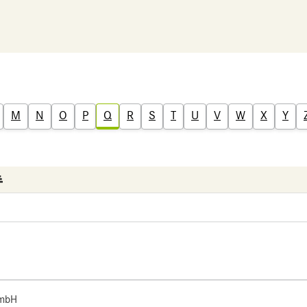
M
N
O
P
Q
R
S
T
U
V
W
X
Y
 mbH