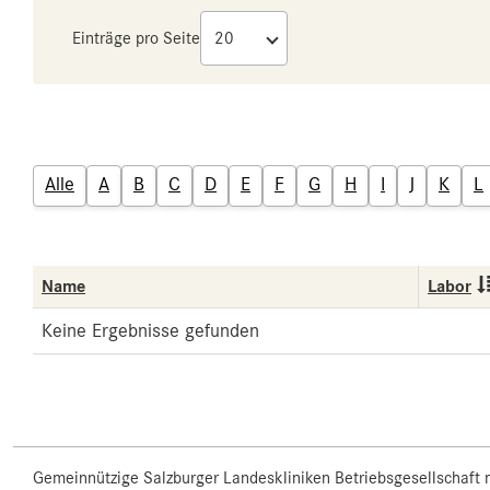
Einträge pro Seite
Alle
A
B
C
D
E
F
G
H
I
J
K
L
Name
Labor
Keine Ergebnisse gefunden
Gemeinnützige Salzburger Landeskliniken Betriebsgesellschaft