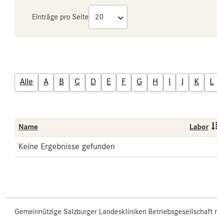
Einträge pro Seite
Alle
A
B
C
D
E
F
G
H
I
J
K
L
Name
Labor
Keine Ergebnisse gefunden
Gemeinnützige Salzburger Landeskliniken Betriebsgesellschaft