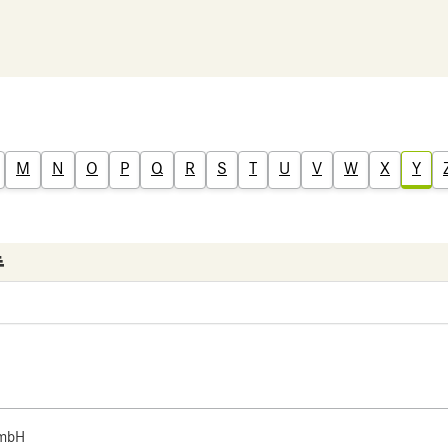
M
N
O
P
Q
R
S
T
U
V
W
X
Y
 mbH