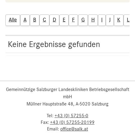
Alle
A
B
C
D
E
F
G
H
I
J
K
L
Keine Ergebnisse gefunden
Gemeinnützige Salzburger Landeskliniken Betriebsgesellschaft
mbH
Müllner Hauptstraße 48, A-5020 Salzburg
Tel:
+43 (0) 57255-0
Fax:
+43 (0) 57255-20199
Email:
office@salk.at