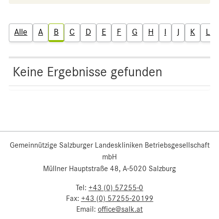
Alle
A
B
C
D
E
F
G
H
I
J
K
L
Keine Ergebnisse gefunden
Gemeinnützige Salzburger Landeskliniken Betriebsgesellschaft
mbH
Müllner Hauptstraße 48, A-5020 Salzburg
Tel:
+43 (0) 57255-0
Fax:
+43 (0) 57255-20199
Email:
office@salk.at