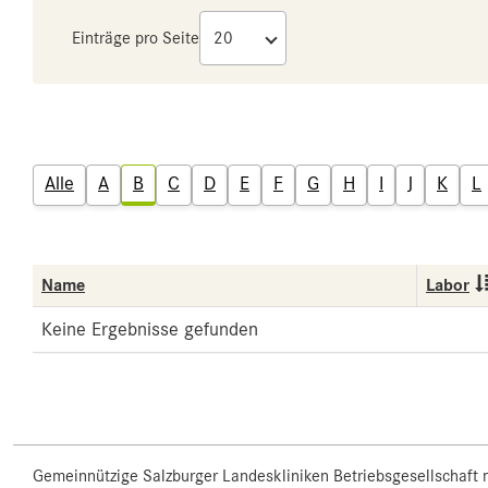
Einträge pro Seite
Alle
A
B
C
D
E
F
G
H
I
J
K
L
Name
Labor
Keine Ergebnisse gefunden
Gemeinnützige Salzburger Landeskliniken Betriebsgesellschaft