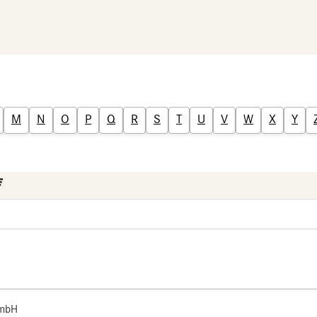
M
N
O
P
Q
R
S
T
U
V
W
X
Y
 mbH