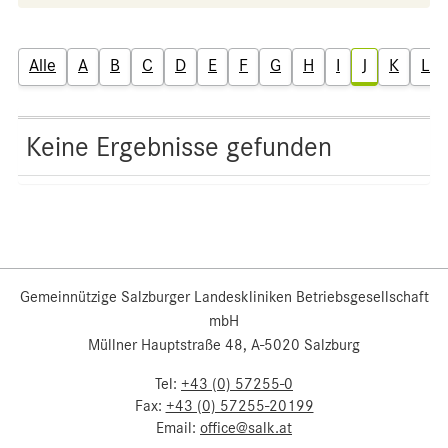
Alle
A
B
C
D
E
F
G
H
I
J
K
L
Keine Ergebnisse gefunden
Gemeinnützige Salzburger Landeskliniken Betriebsgesellschaft
mbH
Müllner Hauptstraße 48, A-5020 Salzburg
Tel:
+43 (0) 57255-0
Fax:
+43 (0) 57255-20199
Email:
office@salk.at