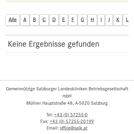
Alle
A
B
C
D
E
F
G
H
I
J
K
L
Keine Ergebnisse gefunden
Gemeinnützige Salzburger Landeskliniken Betriebsgesellschaft
mbH
Müllner Hauptstraße 48, A-5020 Salzburg
Tel:
+43 (0) 57255-0
Fax:
+43 (0) 57255-20199
Email:
office@salk.at