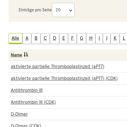
Einträge pro Seite
Alle
A
B
C
D
E
F
G
H
I
J
K
L
Name
aktivierte partielle Thromboplastinzeit (aPTT)
aktivierte partielle Thromboplastinzeit (aPTT) (CDK)
Antithrombin III
Antithrombin III (CDK)
D-Dimer
D-Dimer (CDK)