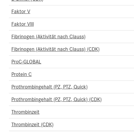
Faktor V
Faktor VIII
Fibrinogen (Aktivität nach Clauss)
Fibrinogen (Aktivität nach Clauss) (CDK)
ProC-GLOBAL
Protein C
Prothrombingehalt (PZ, PTZ, Quick)
Prothrombingehalt (PZ, PTZ, Quick) (CDK)
Thrombinzeit
Thrombinzeit (CDK)