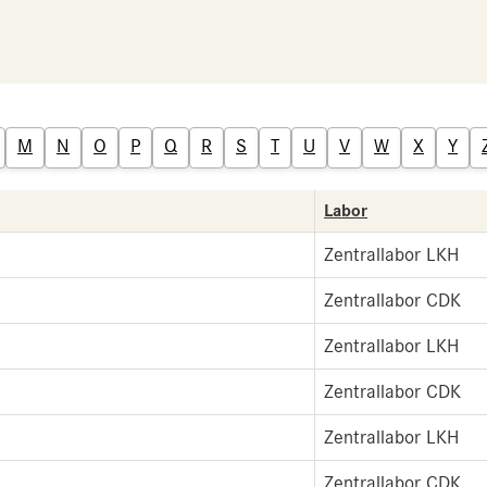
M
N
O
P
Q
R
S
T
U
V
W
X
Y
Labor
Zentrallabor LKH
Zentrallabor CDK
Zentrallabor LKH
Zentrallabor CDK
Zentrallabor LKH
Zentrallabor CDK