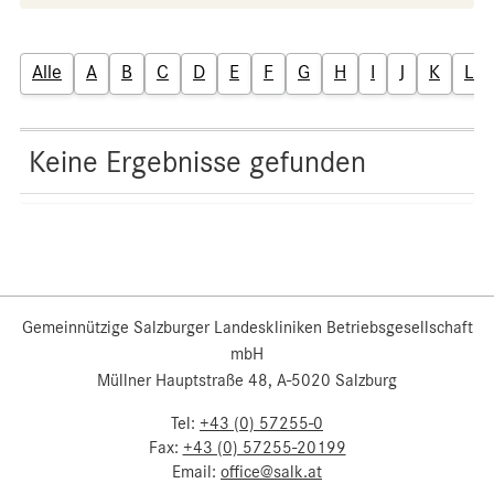
Alle
A
B
C
D
E
F
G
H
I
J
K
L
Keine Ergebnisse gefunden
Gemeinnützige Salzburger Landeskliniken Betriebsgesellschaft
mbH
Müllner Hauptstraße 48, A-5020 Salzburg
Tel:
+43 (0) 57255-0
Fax:
+43 (0) 57255-20199
Email:
office@salk.at