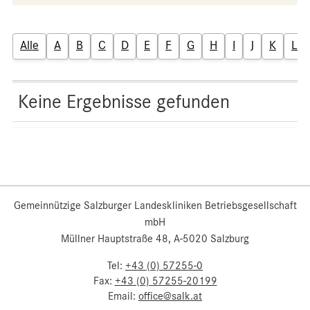
Alle
A
B
C
D
E
F
G
H
I
J
K
L
Keine Ergebnisse gefunden
Gemeinnützige Salzburger Landeskliniken Betriebsgesellschaft
mbH
Müllner Hauptstraße 48, A-5020 Salzburg
Tel:
+43 (0) 57255-0
Fax:
+43 (0) 57255-20199
Email:
office@salk.at