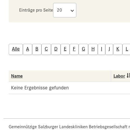
Einträge pro Seite
Alle
A
B
C
D
E
F
G
H
I
J
K
L
Name
Labor
Keine Ergebnisse gefunden
Gemeinnützige Salzburger Landeskliniken Betriebsgesellschaft