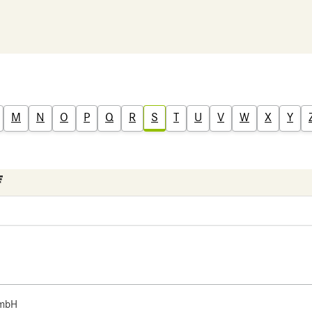
M
N
O
P
Q
R
S
T
U
V
W
X
Y
 mbH