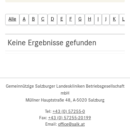
Alle
A
B
C
D
E
F
G
H
I
J
K
L
Keine Ergebnisse gefunden
Gemeinnützige Salzburger Landeskliniken Betriebsgesellschaft
mbH
Müllner Hauptstraße 48, A-5020 Salzburg
Tel:
+43 (0) 57255-0
Fax:
+43 (0) 57255-20199
Email:
office@salk.at