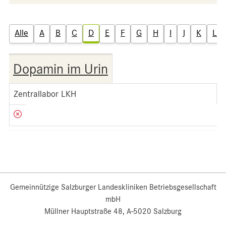
Alle
A
B
C
D
E
F
G
H
I
J
K
L
Dopamin im Urin
Zentrallabor LKH
Gemeinnützige Salzburger Landeskliniken Betriebsgesellschaft
mbH
Müllner Hauptstraße 48, A-5020 Salzburg