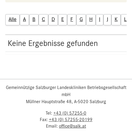
Alle
A
B
C
D
E
F
G
H
I
J
K
L
Keine Ergebnisse gefunden
Gemeinnützige Salzburger Landeskliniken Betriebsgesellschaft
mbH
Müllner Hauptstraße 48, A-5020 Salzburg
Tel:
+43 (0) 57255-0
Fax:
+43 (0) 57255-20199
Email:
office@salk.at