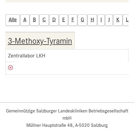
Alle
A
B
C
D
E
F
G
H
I
J
K
L
3-Methoxy-Tyramin
Zentrallabor LKH
Gemeinnützige Salzburger Landeskliniken Betriebsgesellschaft
mbH
Müllner Hauptstraße 48, A-5020 Salzburg