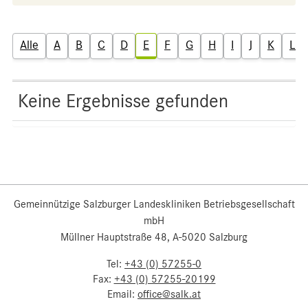
Alle
A
B
C
D
E
F
G
H
I
J
K
L
Keine Ergebnisse gefunden
Gemeinnützige Salzburger Landeskliniken Betriebsgesellschaft
mbH
Müllner Hauptstraße 48, A-5020 Salzburg
Tel:
+43 (0) 57255-0
Fax:
+43 (0) 57255-20199
Email:
office@salk.at