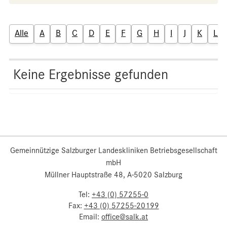
Alle
A
B
C
D
E
F
G
H
I
J
K
L
Keine Ergebnisse gefunden
Gemeinnützige Salzburger Landeskliniken Betriebsgesellschaft
mbH
Müllner Hauptstraße 48, A-5020 Salzburg
Tel:
+43 (0) 57255-0
Fax:
+43 (0) 57255-20199
Email:
office@salk.at