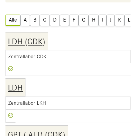
Alle
A
B
C
D
E
F
G
H
I
J
K
L
LDH (CDK)
Zentrallabor CDK
LDH
Zentrallabor LKH
GPT ( ALT) (CDK)