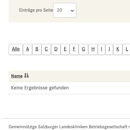
Einträge pro Seite
Alle
A
B
C
D
E
F
G
H
I
J
K
L
Name
Keine Ergebnisse gefunden
Gemeinnützige Salzburger Landeskliniken Betriebsgesellschaft