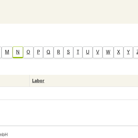
M
N
O
P
Q
R
S
T
U
V
W
X
Y
Labor
 mbH