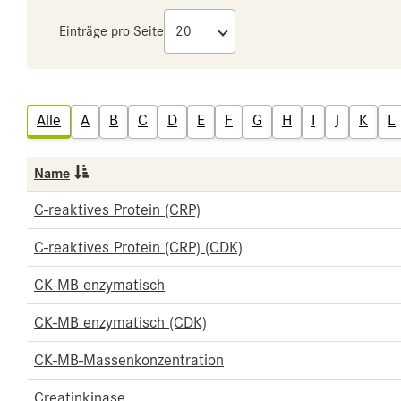
Einträge pro Seite
Alle
A
B
C
D
E
F
G
H
I
J
K
L
Name
C-reaktives Protein (CRP)
C-reaktives Protein (CRP) (CDK)
CK-MB enzymatisch
CK-MB enzymatisch (CDK)
CK-MB-Massenkonzentration
Creatinkinase