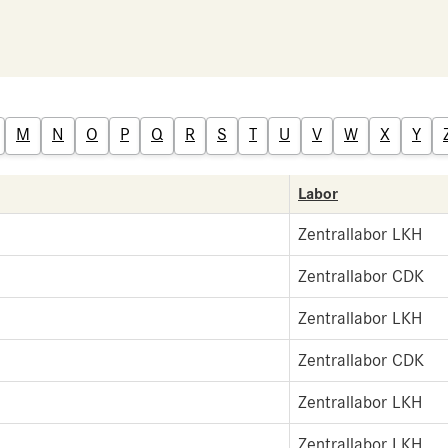
M
N
O
P
Q
R
S
T
U
V
W
X
Y
Labor
Zentrallabor LKH
Zentrallabor CDK
Zentrallabor LKH
Zentrallabor CDK
Zentrallabor LKH
Zentrallabor LKH