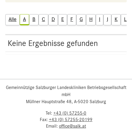
Alle
A
B
C
D
E
F
G
H
I
J
K
L
Keine Ergebnisse gefunden
Gemeinnützige Salzburger Landeskliniken Betriebsgesellschaft
mbH
Müllner Hauptstraße 48, A-5020 Salzburg
Tel:
+43 (0) 57255-0
Fax:
+43 (0) 57255-20199
Email:
office@salk.at