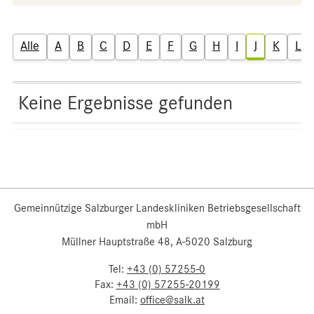
Alle
A
B
C
D
E
F
G
H
I
J
K
L
Keine Ergebnisse gefunden
Gemeinnützige Salzburger Landeskliniken Betriebsgesellschaft
mbH
Müllner Hauptstraße 48, A-5020 Salzburg
Tel:
+43 (0) 57255-0
Fax:
+43 (0) 57255-20199
Email:
office@salk.at