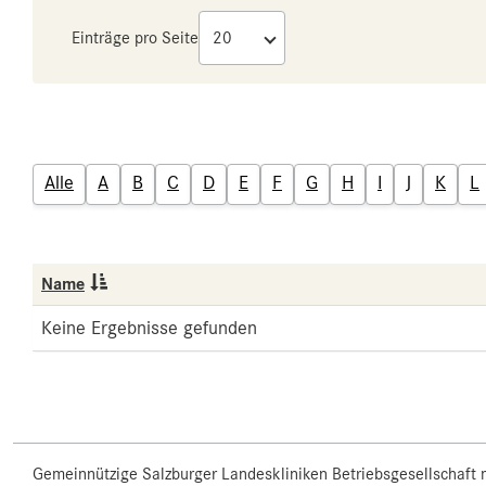
Einträge pro Seite
Alle
A
B
C
D
E
F
G
H
I
J
K
L
Name
Keine Ergebnisse gefunden
Gemeinnützige Salzburger Landeskliniken Betriebsgesellschaft