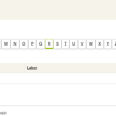
M
N
O
P
Q
R
S
T
U
V
W
X
Y
Labor
 mbH