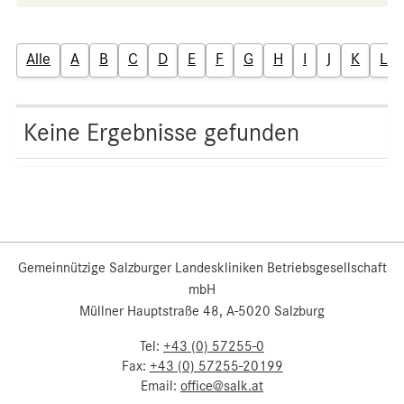
Alle
A
B
C
D
E
F
G
H
I
J
K
L
Keine Ergebnisse gefunden
Gemeinnützige Salzburger Landeskliniken Betriebsgesellschaft
mbH
Müllner Hauptstraße 48, A-5020 Salzburg
Tel:
+43 (0) 57255-0
Fax:
+43 (0) 57255-20199
Email:
office@salk.at