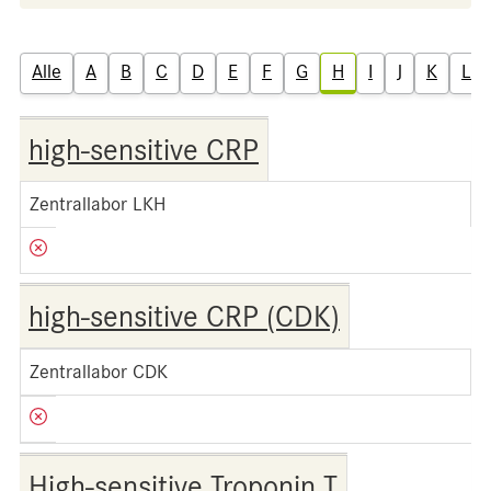
Alle
A
B
C
D
E
F
G
H
I
J
K
L
high-sensitive CRP
Zentrallabor LKH
high-sensitive CRP (CDK)
Zentrallabor CDK
High-sensitive Troponin T