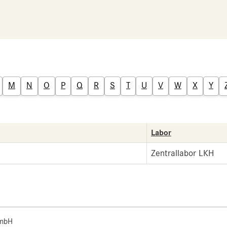
M
N
O
P
Q
R
S
T
U
V
W
X
Y
Labor
Zentrallabor LKH
 mbH