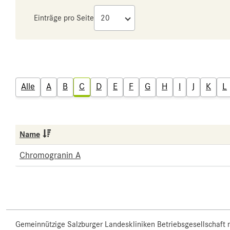
Einträge pro Seite
Alle
A
B
C
D
E
F
G
H
I
J
K
L
Name
Chromogranin A
Gemeinnützige Salzburger Landeskliniken Betriebsgesellschaft