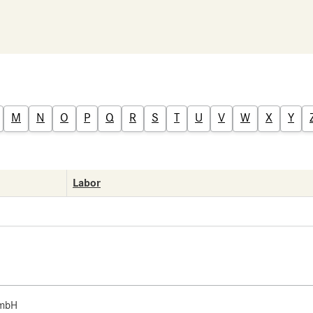
M
N
O
P
Q
R
S
T
U
V
W
X
Y
Labor
 mbH