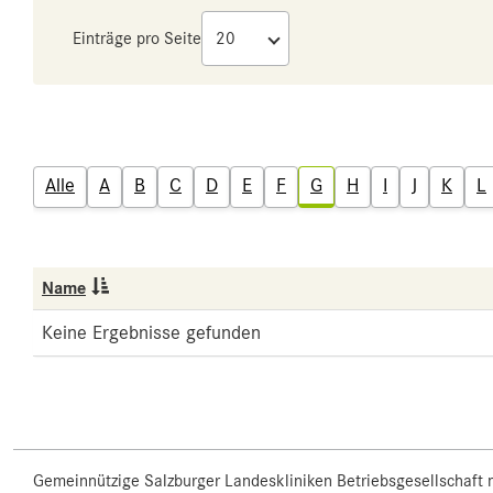
Einträge pro Seite
Alle
A
B
C
D
E
F
G
H
I
J
K
L
Name
Keine Ergebnisse gefunden
Gemeinnützige Salzburger Landeskliniken Betriebsgesellschaft