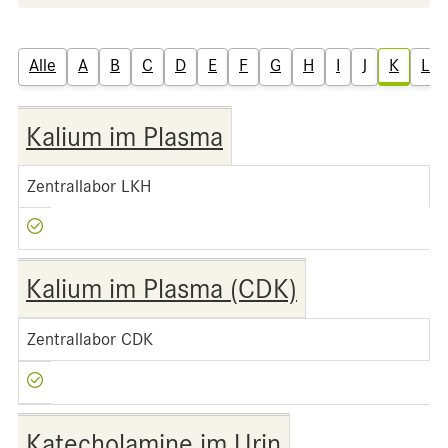
Alle
A
B
C
D
E
F
G
H
I
J
K
L
Kalium im Plasma
Zentrallabor LKH
Kalium im Plasma (CDK)
Zentrallabor CDK
Katecholamine im Urin