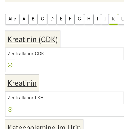
Alle
A
B
C
D
E
F
G
H
I
J
K
L
Kreatinin (CDK)
Zentrallabor CDK
Kreatinin
Zentrallabor LKH
Katecholamine im Urin